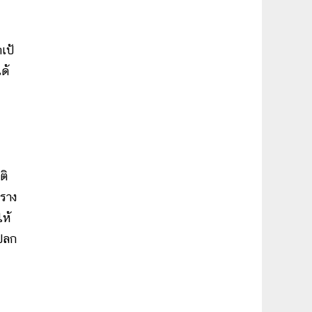
เป้
ด้
ติ
าราง
ห้
แปลก