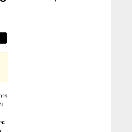
จการ
โป
มจะ
า