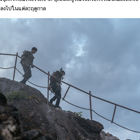
นแปลงไปในแต่ละฤดูกาล