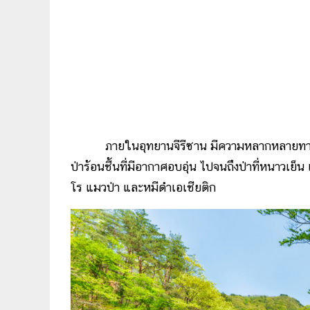
ภายในอุทยานจีรีซาน มีความหลากหลายทางชีวภ
ป่าร้อนชื้นที่มีอากาศอบอุ่น ไปจนถึงป่าที่หนาวเย็
โร แมวป่า และหมีดำเอเชียติก