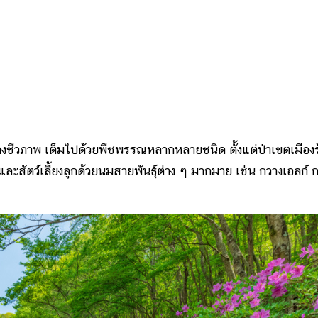
าพ เต็มไปด้วยพืชพรรณหลากหลายชนิด ตั้งแต่ป่าเขตเมืองร
น และสัตว์เลี้ยงลูกด้วยนมสายพันธุ์ต่าง ๆ มากมาย เช่น กวางเอลก์ 