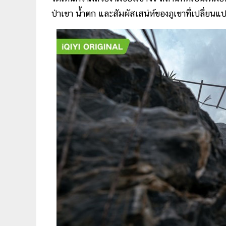
ป่าเขา น้ำตก และสัมผัสเสน่ห์ของภูเขาที่เปลี่ย