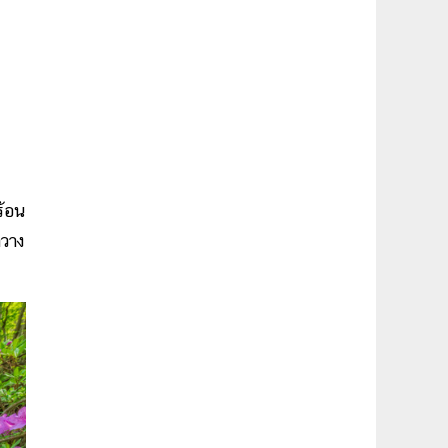
้อน
กวาง