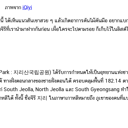
ภาพจาก
iQiyi
ี้ ได้เห็นแนวสันเขาสวย ๆ แล้วเกิดอาการคันไม้คันมือ อยากแบก
ขาจีรีที่เรานำมาฝากกันก่อน เผื่อใครจะไปตามรอย ก็เก็บไว้ในลิสต์ไ
 Park : 지리산국립공원) ได้รับการกำหนดให้เป็นอุทยานแห่งชา
ต้ ทางฝั่งตอนกลางของชายฝั่งตอนใต้ ครอบคลุมพื้นที่ 182.14 ต
้แก่ South Jeolla, North Jeolla และ South Gyeongsang ทำใ
าหลีใต้ ทั้งนี้ ชื่อจีรี 지리 ในภาษาเกาหลีหมายถึง ภูเขาของคนที่