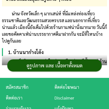
การ
น่าน
จังหวัดเล็ก ๆ มากเสน่ห์ ที่มีแหล่งท่องเที่ยว
เงิน
ธรรมชาติและวัฒนธรรมสวยครบรส และนอกจากที่เที่ยว
การ
น่านแล้ว เมืองนี้ยังเต็มไปด้วยร้านกาแฟน่านั่งมากมาย วันนี้ก็
ศึกษา
เลยขอคัดคาเฟ่น่านบรรยากาศดีมาฝากกัน จะมีที่ไหนบ้าง
ไปดูกันเลย
บันเทิง
1. บ้านนาก๋างโต้ง
ดู
จุดเช็กอินสวย ๆ แห่งใหม่ของเมืองน่าน มีทั้งคาเฟ่ ร้าน
หนัง
ดูรูปภาพ และ เนื้อหาทั้งหมด
อาหารและที่พักไว้รองรับ โดยมีความโดดเด่นอยู่ตรงที่การ
ออกแบบสิ่งปลูกสร้างต่าง ๆ ซึ่งเน้นการใช้วัสดุธรรมชาติที่หา
Music
ได้จากท้องถิ่นมาเสริมเติมแต่งให้มีความทันสมัยสวยงาม
Station
สมัครสมาชิก
ติดต่อโฆษณา
กลิ่นอายแบบมินิมอลผสมญี่ปุ่นหน่อย ๆ ดูอบอุ่น น่าพักผ่อน
ละคร
รายล้อมไปด้วยท้องไร่ท้องนาสีเขียว อากาศเย็นสบาย มีจุด
ติดต่อเรา
Disclaimer
ให้นั่งเล่นพักผ่อนอยู่โดยรอบ
บันเทิง
ร่วมงานกับเรา
แจ้งปัญหา