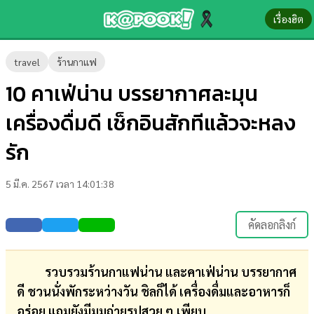
เรื่องฮิต
ข่าว-
travel
ร้านกาแฟ
ความ
10 คาเฟ่น่าน บรรยากาศละมุน
รู้
เครื่องดื่มดี เช็กอินสักทีแล้วจะหลง
ข่าว
รัก
ข่าว
5 มี.ค. 2567 เวลา 14:01:38
บันเทิง
ตรวจ
คัดลอกลิงก์
หวย
ผล
รวบรวมร้านกาแฟน่าน และคาเฟ่น่าน บรรยากาศ
บอล
ดี ชวนนั่งพักระหว่างวัน ชิลก็ได้ เครื่องดื่มและอาหารก็
สด
อร่อย แถมยังมีมุมถ่ายรูปสวย ๆ เพียบ