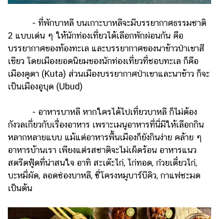
- ที่พักบาหลี บนเกาะบาหลีจะมีบรรยากาศธรรมชาติ
2 แบบเด่น ๆ ให้นักท่องเที่ยวได้เลือกพักผ่อนกัน คือ
บรรยากาศของท้องทะเล และบรรยากาศของนาข้าวป่าเขาสี
เขียว โดยเมืองยอดนิยมของนักท่องเที่ยวที่ชอบทะเล ก็คือ
เมืองคูตา (Kuta) ส่วนเมืองบรรยากาศป่าเขาและนาข้าว ก็จะ
เป็นเมืองอูบุด (Ubud)
- อาหารบาหลี หากใครได้ไปเที่ยวบาหลี ก็ไม่ต้อง
กังวลเกี่ยวกับเรื่องอาหาร เพราะเมนูอาหารที่นี่มีให้เลือกกิน
หลากหลายแบบ แม้แต่อาหารพื้นเมืองก็ยังกินง่าย คล้าย ๆ
อาหารบ้านเรา เพียงแต่รสชาติจะไม่เผ็ดร้อน อาหารแนว
สตรีตฟู้ดที่น่าสนใจ อาทิ สะเต๊ะไก่, ไก่ทอด, ก๋วยเตี๋ยวไก่,
บะหมี่ผัด, ลอดช่องบาหลี, ซี่โครงหมูบาร์บีคิว, กาแฟชะมด
เป็นต้น