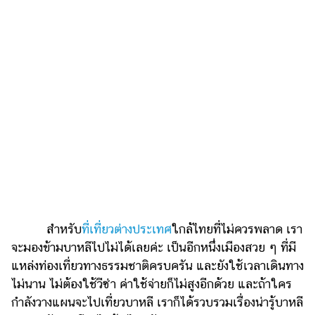
เงิน
การ
ศึกษา
บันเทิง
รูปภาพ
ดู
หนัง
Music
Station
ละคร
สำหรับ
ที่เที่ยวต่างประเทศ
ใกล้ไทยที่ไม่ควรพลาด เรา
จะมองข้ามบาหลีไปไม่ได้เลยค่ะ เป็นอีกหนึ่งเมืองสวย ๆ ที่มี
บันเทิง
แหล่งท่องเที่ยวทางธรรมชาติครบครัน และยังใช้เวลาเดินทาง
เกาหลี
ไม่นาน ไม่ต้องใช้วีซ่า ค่าใช้จ่ายก็ไม่สูงอีกด้วย และถ้าใคร
ไลฟ์
กำลังวางแผนจะไปเที่ยวบาหลี เราก็ได้รวบรวมเรื่องน่ารู้บาหลี