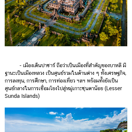
แต่งงาน
แม่
และ
เด็ก
สัตว์
เลี้ยง
Infographic
- เมืองเด็นปาซาร์ ถือว่าเป็นเมืองที่สำคัญของบาหลี มี
บริการ
ฐานะเป็นเมืองหลวง เป็นศูนย์รวมในด้านต่าง ๆ ทั้งเศรษฐกิจ,
การลงทุน, การศึกษา, การท่องเที่ยว ฯลฯ พร้อมทั้งยังเป็น
แอปฯ
ศูนย์กลางในการเชื่อมโยงไปสู่หมู่เกาะซุนดาน้อย (Lesser
กระปุก
Sunda Islands)
คอร์ส
ออนไลน์
เรียน
เลข