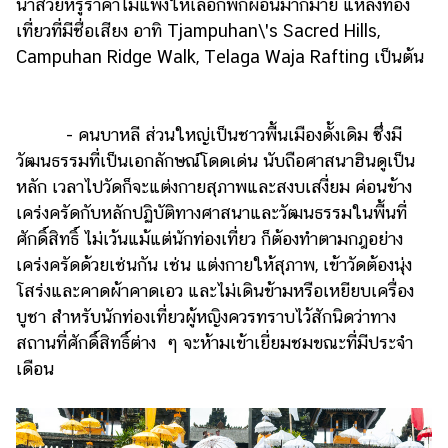
นาสวยหรูราคาไม่แพงให้เลือกพักผ่อนมากมาย แหล่งท่อง
เที่ยวที่มีชื่อเสียง อาทิ Tjampuhan\'s Sacred Hills,
Campuhan Ridge Walk, Telaga Waja Rafting เป็นต้น
- คนบาหลี ส่วนใหญ่เป็นชาวพื้นเมืองดั้งเดิม ซึ่งมี
วัฒนธรรมที่เป็นเอกลักษณ์โดดเด่น นับถือศาสนาฮินดูเป็น
หลัก เวลาไปวัดก็จะแต่งกายสุภาพและสงบเสงี่ยม ค่อนข้าง
เคร่งครัดกับหลักปฏิบัติทางศาสนาและวัฒนธรรมในพื้นที่
ศักดิ์สิทธิ์ ไม่เว้นแม้แต่นักท่องเที่ยว ก็ต้องทำตามกฎอย่าง
เคร่งครัดด้วยเช่นกัน เช่น แต่งกายให้สุภาพ, เข้าวัดต้องนุ่ง
โสร่งและคาดผ้าคาดเอว และไม่เดินข้ามหรือเหยียบเครื่อง
บูชา สำหรับนักท่องเที่ยวผู้หญิงควรทราบไว้สักนิดว่าทาง
สถานที่ศักดิ์สิทธิ์ต่าง ๆ จะห้ามเข้าเยี่ยมชมขณะที่มีประจำ
เดือน