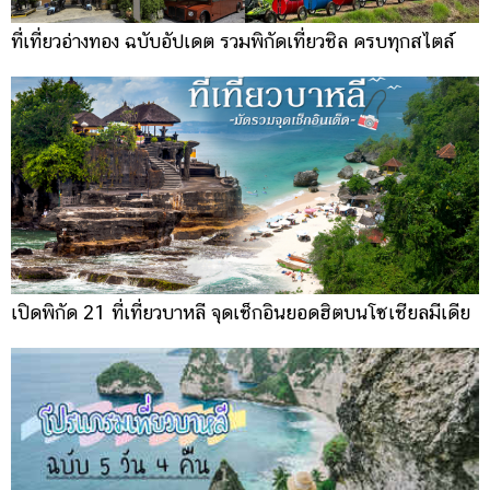
ที่เที่ยวอ่างทอง ฉบับอัปเดต รวมพิกัดเที่ยวชิล ครบทุกสไตล์
เปิดพิกัด 21 ที่เที่ยวบาหลี จุดเช็กอินยอดฮิตบนโซเชียลมีเดีย