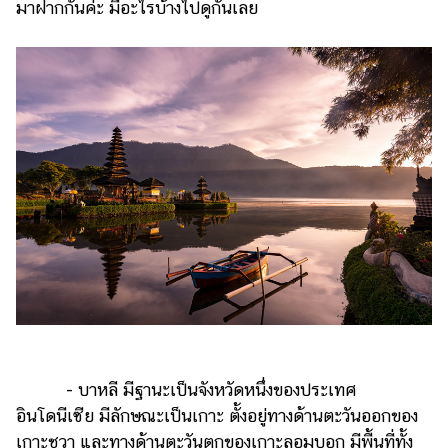
ไตล์
มาฝากกันค่ะ มีอะไรบ้างไปดูกันเลย
ดูด
วง
ผู้
หญิง
ผู้ชาย
สุขภาพ
ท่อง
เที่ยว
สูตร
อาหาร
ง่ายๆ
- บาหลี มีฐานะเป็นจังหวัดหนึ่งของประเทศ
ช้อป
อินโดนีเซีย มีลักษณะเป็นเกาะ ตั้งอยู่ทางด้านตะวันออกของ
ปิ้ง
เกาะชวา และทางด้านตะวันตกของเกาะลอมบอก มีพื้นที่ทั้ง