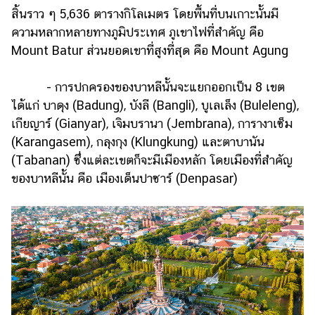
สิ้นราว ๆ 5,636 ตารางกิโลเมตร โดยพื้นที่บนเกาะนั้นมี
รถยนต์
ความหลากหลายทางภูมิประเทศ ภูเขาไฟที่สำคัญ คือ
บ้าน
Mount Batur ส่วนยอดเขาที่สูงที่สุด คือ Mount Agung
และ
การ
- การปกครองของบาหลีนั้นจะแยกออกเป็น 8 เขต
ตกแต่ง
ได้แก่ บาดุง (Badung), บังลี (Bangli), บูเลเล็ง (Buleleng),
มือ
เกียญาร์ (Gianyar), เจิมบรานา (Jembrana), การางาเซ็ม
ถือ
(Karangasem), กลุงกุง (Klungkung) และตาบานัน
(Tabanan) ซึ่งแต่ละเขตก็จะมีเมืองหลัก โดยเมืองที่สำคัญ
ราคา
ทอง
ของบาหลีนั้น คือ เมืองเด็นปาซาร์ (Denpasar)
ราคา
น้ำมัน
วา
ไร
ตี้