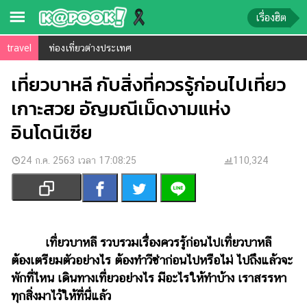
เรื่องฮิต
travel
ท่องเที่ยวต่างประเทศ
ข่าว-
ความ
เที่ยวบาหลี กับสิ่งที่ควรรู้ก่อนไปเที่ยว
รู้
เกาะสวย อัญมณีเม็ดงามแห่ง
อินโดนีเซีย
ข่าว
ข่าว
24 ก.ค. 2563 เวลา 17:08:25
110,324
บันเทิง
ตรวจ
หวย
ผล
เที่ยวบาหลี รวบรวมเรื่องควรรู้ก่อนไปเที่ยวบาหลี
บอล
ต้องเตรียมตัวอย่างไร ต้องทำวีซ่าก่อนไปหรือไม่ ไปถึงแล้วจะ
สด
พักที่ไหน เดินทางเที่ยวอย่างไร มีอะไรให้ทำบ้าง เราสรรหา
ทุกสิ่งมาไว้ให้ที่นี่แล้ว
การ