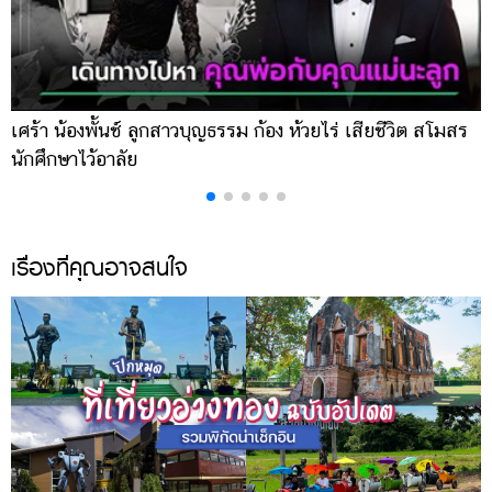
เศร้า น้องพั้นช์ ลูกสาวบุญธรรม ก้อง ห้วยไร่ เสียชีวิต สโมสร
ค
นักศึกษาไว้อาลัย
ร
เรื่องที่คุณอาจสนใจ