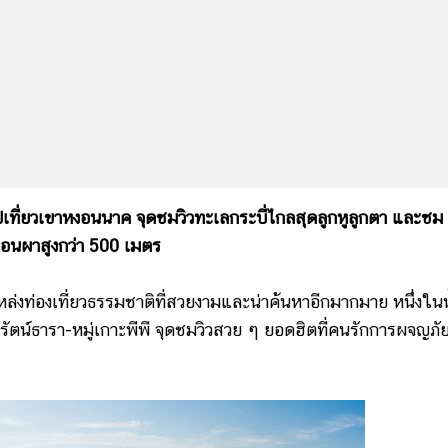
ารไปเที่ยวเขาหงอนนาค จุดชมวิวทะเลกระบี่ไกลสุดลูกหูลูกตา และชม
อนผาสูงกว่า 500 เมตร
วยแหล่งท่องเที่ยวธรรมชาติที่สวยงามและน่าค้นหาอีกมากมาย หนึ่งในน
น์ธารา-หมู่เกาะพีพี จุดชมวิวสวย ๆ ยอดฮิตที่คนรักการผจญภัย