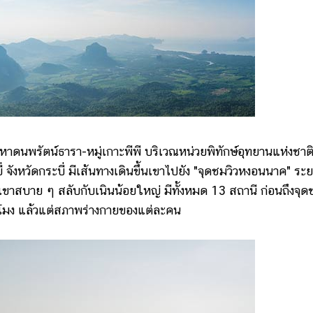
รัตน์ธารา-หมู่เกาะพีพี บริเวณหน่วยพิทักษ์อุทยานแห่งชาติท
ังหวัดกระบี่ มีเส้นทางเดินขึ้นเขาไปยัง "จุดชมวิวหงอนนาค" ระ
นเขาสบาย ๆ สลับกับเนินน้อยใหญ่ มีทั้งหมด 13 สถานี ก่อนถึงจุด
่วโมง แล้วแต่สภาพร่างกายของแต่ละคน