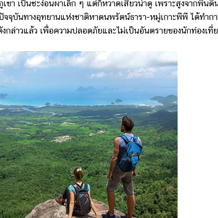
า เป็นชะง่อนผาเล็ก ๆ แต่ก็หวาดเสียวน่าดู เพราะสูงจากพื้นดิ
ปัจจุบันทางอุทยานแห่งชาติหาดนพรัตน์ธารา-หมู่เกาะพีพี ได้ทำก
ุดดังกล่าวแล้ว เพื่อความปลอดภัยและไม่เป็นอันตรายของนักท่องเที่