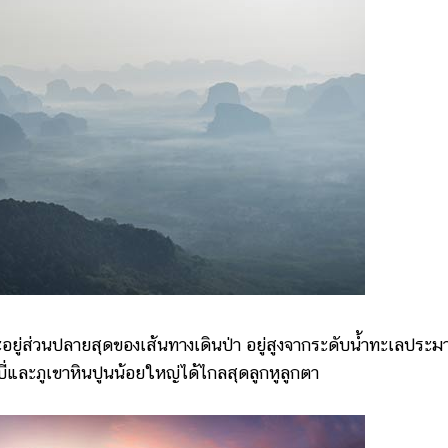
วนปลายสุดของเส้นทางเดินป่า อยู่สูงจากระดับน้ำทะเลประ
่และภูเขาหินปูนน้อยใหญ่ได้ไกลสุดลูกหูลูกตา