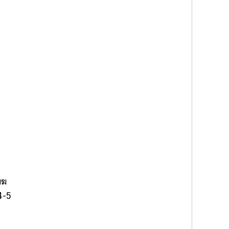
มฆ
4-5