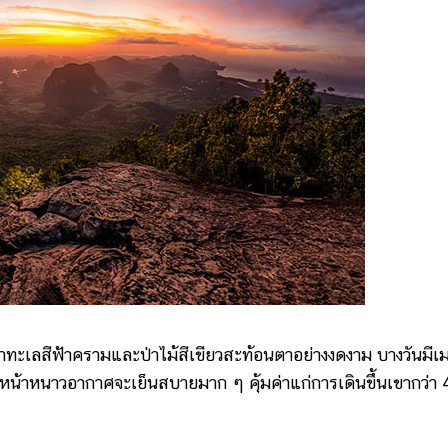
ะเลสีฟ้าครามและป่าไม้สีเขียวสะท้อนตาอย่างงดงาม บางวันมีเ
น้าหนาวอากาศจะเย็นสบายมาก ๆ คุ้มค่าแก่การเดินขึ้นเขากว่า 