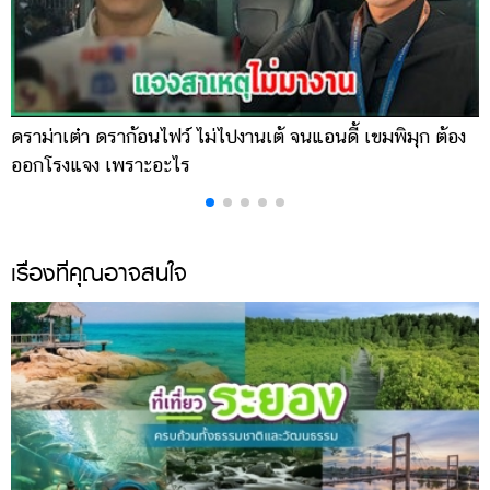
ดราม่าเต๋า ดราก้อนไฟว์ ไม่ไปงานเต้ จนแอนดี้ เขมพิมุก ต้อง
น
ออกโรงแจง เพราะอะไร
พ
เรื่องที่คุณอาจสนใจ