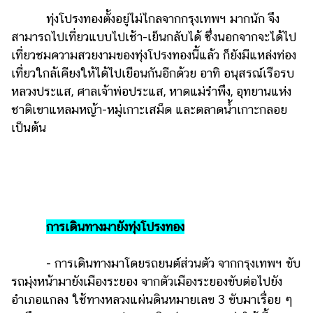
ทุ่งโปรงทองตั้งอยู่ไม่ไกลจากกรุงเทพฯ มากนัก จึง
สามารถไปเที่ยวแบบไปเช้า-เย็นกลับได้ ซึ่งนอกจากจะได้ไป
เที่ยวชมความสวยงามของทุ่งโปรงทองนี้แล้ว ก็ยังมีแหล่งท่อง
เที่ยวใกล้เคียงให้ได้ไปเยือนกันอีกด้วย อาทิ อนุสรณ์เรือรบ
หลวงประแส, ศาลเจ้าพ่อประแส, หาดแม่รำพึง, อุทยานแห่ง
ชาติเขาแหลมหญ้า-หมู่เกาะเสม็ด และตลาดน้ำเกาะกลอย
เป็นต้น
การเดินทางมายังทุ่งโปรงทอง
- การเดินทางมาโดยรถยนต์ส่วนตัว จากกรุงเทพฯ ขับ
รถมุ่งหน้ามายังเมืองระยอง จากตัวเมืองระยองขับต่อไปยัง
อำเภอแกลง ใช้ทางหลวงแผ่นดินหมายเลข 3 ขับมาเรื่อย ๆ