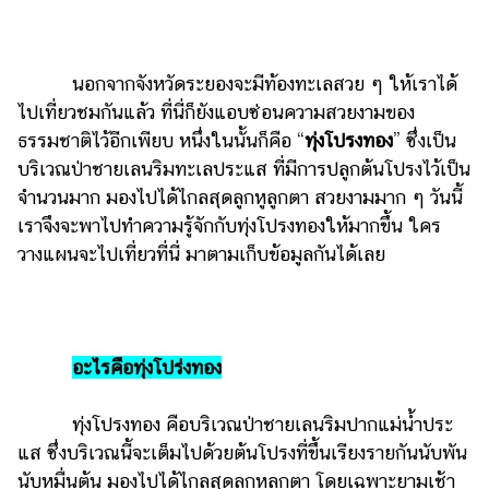
ไตล์
ดูด
วง
นอกจากจังหวัดระยองจะมีท้องทะเลสวย ๆ ให้เราได้
ไปเที่ยวชมกันแล้ว ที่นี่ก็ยังแอบซ่อนความสวยงามของ
ผู้
ธรรมชาติไว้อีกเพียบ หนึ่งในนั้นก็คือ “
ทุ่งโปรงทอง
” ซึ่งเป็น
หญิง
บริเวณป่าชายเลนริมทะเลประแส ที่มีการปลูกต้นโปรงไว้เป็น
ผู้ชาย
จำนวนมาก มองไปได้ไกลสุดลูกหูลูกตา สวยงามมาก ๆ วันนี้
เราจึงจะพาไปทำความรู้จักกับทุ่งโปรงทองให้มากขึ้น ใคร
สุขภาพ
วางแผนจะไปเที่ยวที่นี่ มาตามเก็บข้อมูลกันได้เลย
ท่อง
เที่ยว
สูตร
อาหาร
อะไรคือทุ่งโปร่งทอง
ง่ายๆ
ทุ่งโปรงทอง คือบริเวณป่าชายเลนริมปากแม่น้ำประ
ช้อป
แส ซึ่งบริเวณนี้จะเต็มไปด้วยต้นโปรงที่ขึ้นเรียงรายกันนับพัน
ปิ้ง
นับหมื่นต้น มองไปได้ไกลสุดลูกหูลูกตา โดยเฉพาะยามเช้า