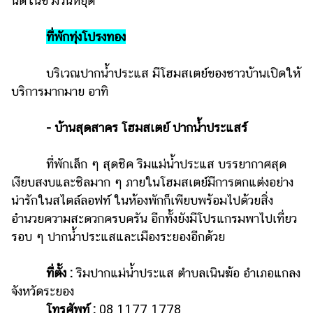
นิดในช่วงวันหยุด
ที่พักทุ่งโปรงทอง
บริเวณปากน้ำประแส มีโฮมสเตย์ของชาวบ้านเปิดให้
บริการมากมาย อาทิ
- บ้านสุดสาคร โฮมสเตย์ ปากน้ำประแสร์
ที่พักเล็ก ๆ สุดชิค ริมแม่น้ำประแส บรรยากาศสุด
เงียบสงบและชิลมาก ๆ ภายในโฮมสเตย์มีการตกแต่งอย่าง
น่ารักในสไตล์ลอฟท์ ในห้องพักก็เพียบพร้อมไปด้วยสิ่ง
อำนวยความสะดวกครบครัน อีกทั้งยังมีโปรแกรมพาไปเที่ยว
รอบ ๆ ปากน้ำประแสและเมืองระยองอีกด้วย
ที่ตั้ง :
ริมปากแม่น้ำประแส ตำบลเนินฆ้อ อำเภอแกลง
จังหวัดระยอง
โทรศัพท์ :
08 1177 1778