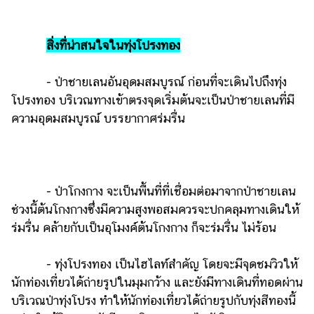
แต่งงาน
แม่
สิ่งที่น่าสนใจในทุ่งโปรงทอง
และ
เด็ก
- ป่าชายเลนอันอุดมสมบูรณ์ ก่อนที่จะเดินไปถึงทุ่ง
สัตว์
โปรงทอง บริเวณทางเข้าตรงจุดเริ่มต้นจะเป็นป่าชายเลนที่มี
เลี้ยง
ความอุดมสมบูรณ์ บรรยากาศร่มรื่น
Infographic
บริการ
- ป่าโกงกาง จะเป็นพื้นที่ที่เชื่อมต่อมาจากป่าชายเลน
แอปฯ
ช่วงนี้ต้นโกงกางซึ่งมีความสูงพอสมควรจะปกคลุมทางเดินให้
กระปุก
ร่มรื่น คล้ายกับเป็นอุโมงค์ต้นโกงกาง ก็จะร่มรื่น ไม่ร้อน
คอร์ส
ออนไลน์
- ทุ่งโปรงทอง เป็นไฮไลท์สำคัญ โดยจะมีจุดชมวิวให้
นักท่องเที่ยวได้ถ่ายรูปในมุมกว้าง และยังมีทางเดินที่ทอดผ่าน
เรียน
บริเวณป่าทุ่งโปรง ทำให้นักท่องเที่ยวได้ถ่ายรูปกับทุ่งสีทองนี้
เลข