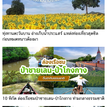
ทุ่งทานตะวันบาน อ่างเก็บน้ำประแสร์ แหล่งท่องเที่ยวสุดชิล
ก่อนหมดหนาวต้องมา
10 พิกัด ล่องเรือชมป่าชายเลน-ป่าโกงกาง ท่ามกลางธรรมชาติ