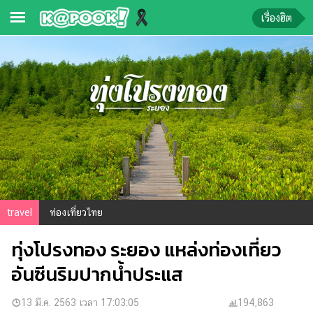
เรื่องฮิต
ข่าว-
ความ
รู้
ข่าว
ข่าว
บันเทิง
ตรวจ
travel
ท่องเที่ยวไทย
หวย
ทุ่งโปรงทอง ระยอง แหล่งท่องเที่ยว
ผล
บอล
อันซีนริมปากน้ำประแส
สด
การ
13 มี.ค. 2563 เวลา 17:03:05
194,863