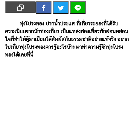
เงิน
การ
ศึกษา
ทุ่งโปรงทอง ปากน้ำประแส
ที่เที่ยวระยองที่ได้รับ
ความนิยมจากนักท่องเที่ยว เป็นแหล่งท่องเที่ยวพักผ่อนหย่อน
บันเทิง
ใจที่ทำให้ผู้มาเยือนได้สัมผัสกับธรรมชาติอย่างแท้จริง อยาก
ไปเที่ยวทุ่งโปรงทองควรรู้อะไรบ้าง มาทำความรู้จักทุ่งโปรง
รูปภาพ
ทองได้เลยที่นี่
ดู
หนัง
Music
Station
ละคร
บันเทิง
เกาหลี
ไลฟ์