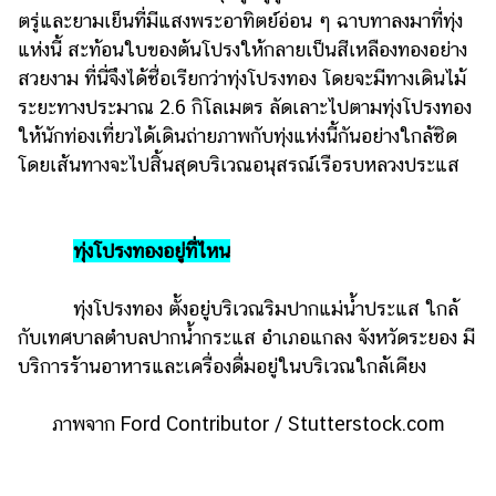
ตรู่และยามเย็นที่มีแสงพระอาทิตย์อ่อน ๆ ฉาบทาลงมาที่ทุ่ง
รถยนต์
แห่งนี้ สะท้อนใบของต้นโปรงให้กลายเป็นสีเหลืองทองอย่าง
บ้าน
สวยงาม ที่นี่จึงได้ชื่อเรียกว่าทุ่งโปรงทอง โดยจะมีทางเดินไม้
และ
ระยะทางประมาณ 2.6 กิโลเมตร ลัดเลาะไปตามทุ่งโปรงทอง
การ
ให้นักท่องเที่ยวได้เดินถ่ายภาพกับทุ่งแห่งนี้กันอย่างใกล้ชิด
ตกแต่ง
โดยเส้นทางจะไปสิ้นสุดบริเวณอนุสรณ์เรือรบหลวงประแส
มือ
ถือ
ทุ่งโปรงทองอยู่ที่ไหน
ราคา
ทอง
ทุ่งโปรงทอง ตั้งอยู่บริเวณริมปากแม่น้ำประแส ใกล้
ราคา
กับเทศบาลตำบลปากน้ำกระแส อำเภอแกลง จังหวัดระยอง มี
น้ำมัน
บริการร้านอาหารและเครื่องดื่มอยู่ในบริเวณใกล้เคียง
วา
ภาพจาก Ford Contributor / Stutterstock.com
ไร
ตี้