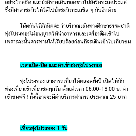
ออนไลน์
อย่างใกล้ชิด และยังมีทางเดินทอดยาวไปยังริมทะเลประแส
ซึ่งมีศาลาชมวิวให้ได้ไปนั่งชมวิวทะเลชิล ๆ กันอีกด้วย
ติดต่อ
โฆษณา
โน้ตกันไว้สักนิดค่ะ ว่าบริเวณเส้นทางศึกษาธรรมชาติ
แจ้ง
ทุ่งโปรงทองไม่อนุญาตให้นำอาหารและเครื่องดื่มเข้าไป
ปัญหา
เพราะฉะนั้นควรทานให้เรียบร้อยก่อนที่จะเดินเข้าไปเที่ยวชม
ร่วม
งาน
กับ
เวลาเปิด-ปิด และค่าเข้าชมทุ่งโปรงทอง
เรา
ทุ่งโปรงทอง สามารถเที่ยวได้ตลอดทั้งปี เปิดให้นัก
ท่องเที่ยวเข้าเที่ยวชมทุกวัน ตั้งแต่เวลา 06.00-18.00 น. ค่า
เข้าชมฟรี ! ทั้งนี้อาจจะมีค่าบริการฝากรถประมาณ 25 บาท
เที่ยวทุ่งโปร่งทอง 1 วัน