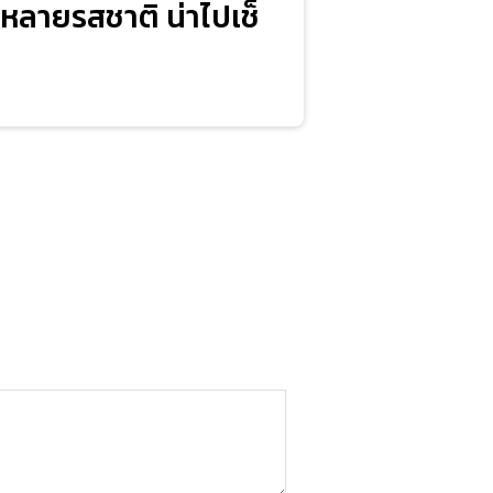
กหลายรสชาติ น่าไปเช็